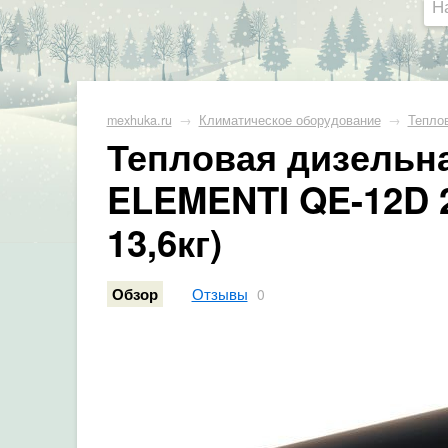
mexhuka.ru
→
Климатическое оборудование
→
Тепло
Тепловая дизельн
ELEMENTI QE-12D 243
13,6кг)
Отзывы
Обзор
0