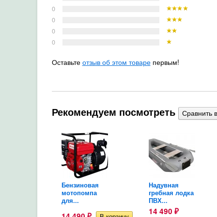
0
0
0
0
Оставьте
отзыв об этом товаре
первым!
Рекомендуем посмотреть
ПВХ
Бензиновая
Надувная
я
мотопомпа
гребная лодка
..
для...
ПВХ...
14 490
₽
₽
14 490
₽