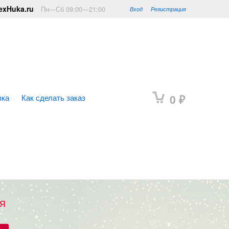
mexHuka.ru
Пн—Сб 09:00—21:00
Вход
Регистрация
вка
Как сделать заказ
0
₽
я