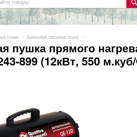
вые пушки
→
Дизельные тепловые пушки
→
ая пушка прямого нагре
-899 (12кВт, 550 м.куб/ч,