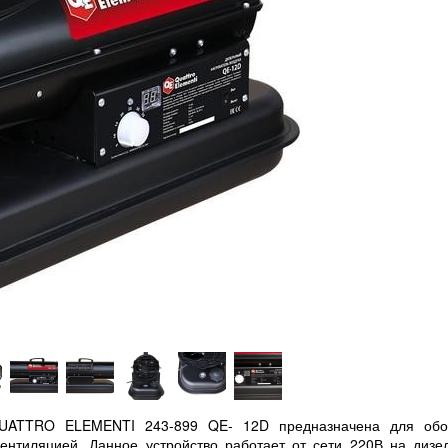
QUATTRO ELEMENTI 243-899 QE- 12D предназначена для обо
нтиляцией. Данное устройство работает от сети 220В на дизе