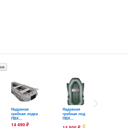
Надувная
Надувная
Надувн
гребная лодка
гребная лодка
лодка 
ПВХ...
ПВХ...
Sirena..
14 490
14 50
₽
14 500
₽