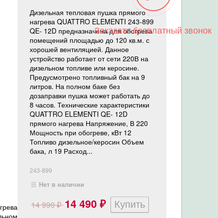
Дизельная тепловая пушка прямого
нагрева QUATTRO ELEMENTI 243-899
Заказать бесплатный звонок
QE- 12D предназначена для обогрева
помещений площадью до 120 кв.м. с
хорошей вентиляцией. Данное
устройство работает от сети 220В на
дизельном топливе или керосине.
Предусмотрено топливный бак на 9
литров. На полном баке без
дозаправки пушка может работать до
8 часов. Технические характеристики
QUATTRO ELEMENTI QE- 12D
прямого нагрева Напряжение, В 220
Мощность при обогреве, кВт 12
Топливо дизельное/керосин Объем
бака, л 19 Расход...
243-899
Нет в наличии
14 490
14 990
₽
грева
₽
льном